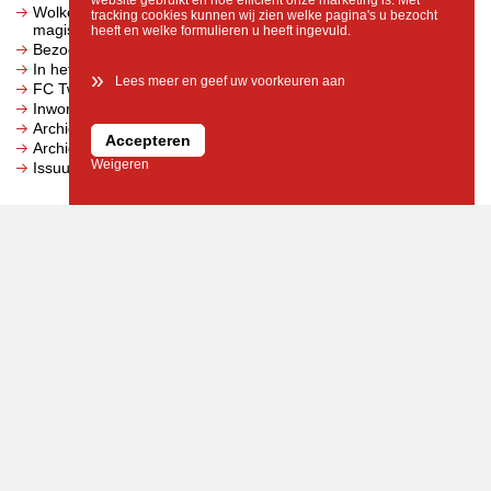
website gebruikt en hoe efficiënt onze marketing is. Met
Wolkentheater bezorgt kinderen in asielzoekerscentra een
tracking cookies kunnen wij zien welke pagina's u bezocht
magische circusdag
heeft en welke formulieren u heeft ingevuld.
Bezoekerscentrum Sallandse Heuvelrug gaat sluiten
In het weekend vrij zonnig, daarna warmer
»
Lees meer en geef uw voorkeuren aan
FC Twente Open Dag
Inwoners geven advies over toekomst van hun dorp
Archief
Accepteren
Archief 1993-2025
Weigeren
Issuu archief 1993-2025
Uitagenda
Wereldmuziek tussen Hemmel & Eerde op het StadsCarillon
van Enschede
Najaarswandeling met gids door ’t Holthuis
Chiel Ridderman uit Hardenberg Presenteert debuutsingle
“Elke Kroeg, Elk Plein”
Dungeons & Dragons live bij Broedplaats De Oogst
Wolkentheater bezorgt kinderen in asielzoekerscentra een
magische circusdag
Afrika Festival Hertme
Dorpsfeest Overdinkel: een weekend vol muziek, gezelligheid
en activiteiten
Met Klassiek in het Park krijgt Hengelo er een nieuwe