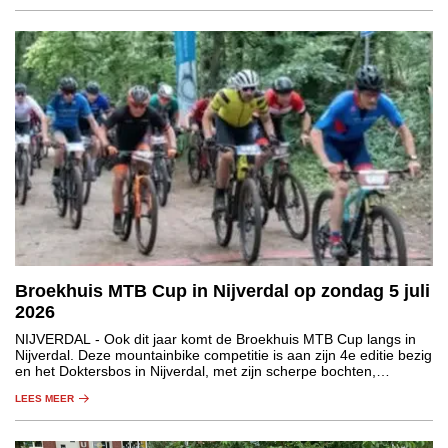
Broekhuis MTB Cup in Nijverdal op zondag 5 juli
2026
NIJVERDAL
- Ook dit jaar komt de Broekhuis MTB Cup langs in
Nijverdal. Deze mountainbike competitie is aan zijn 4e editie bezig
en het Doktersbos in Nijverdal, met zijn scherpe bochten,
technische passages en korte klimmetjes, mag daarin niet
LEES MEER
ontbreken.