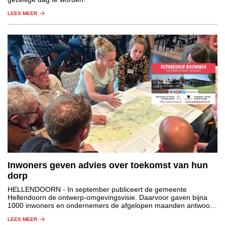
LEES MEER
Inwoners geven advies over toekomst van hun
dorp
HELLENDOORN
- In september publiceert de gemeente
Hellendoorn de ontwerp-omgevingsvisie. Daarvoor gaven bijna
1000 inwoners en ondernemers de afgelopen maanden antwoord
op de vraag: ‘Hoe ziet jouw dorp, wijk of buurtschap eruit in
LEES MEER
2040?’