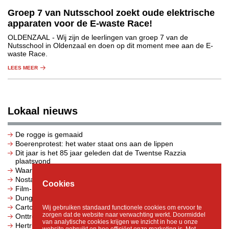
Groep 7 van Nutsschool zoekt oude elektrische
apparaten voor de E-waste Race!
OLDENZAAL
- Wij zijn de leerlingen van groep 7 van de
Nutsschool in Oldenzaal en doen op dit moment mee aan de E-
waste Race.
LEES MEER
Lokaal nieuws
De rogge is gemaaid
Boerenprotest: het water staat ons aan de lippen
Dit jaar is het 85 jaar geleden dat de Twentse Razzia
plaatsvond
Waarom sterke centra het verschil maken voor Overijssel
Nostalgie bij landbouwmuseum De Laarman
Cookies
Film- en informatieavond 'Door de ogen van een eetstoornis'
Dungeons & Dragons live bij Broedplaats De Oogst
Cartoon: Ik ben op vakantie en zie dan geen stikstofprobleem
Wij gebruiken standaard functionele cookies om ervoor te
zorgen dat de website naar verwachting werkt. Doormiddel
Onttrekkingsverbod voor oppervlaktewater
van analytische cookies krijgen we inzicht in hoe u onze
Hertruiters in de prijzen tijdens crosswedstrijd