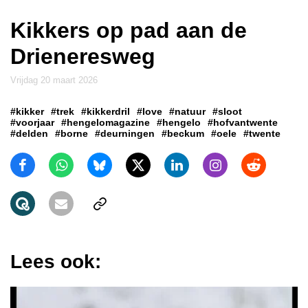
Kikkers op pad aan de
Drieneresweg
vrijdag 20 maart 2026
#kikker
#trek
#kikkerdril
#love
#natuur
#sloot
#voorjaar
#hengelomagazine
#hengelo
#hofvantwente
#delden
#borne
#deurningen
#beckum
#oele
#twente
Lees ook: