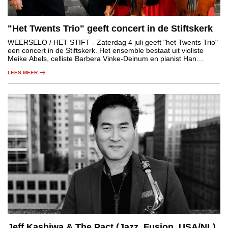
"Het Twents Trio" geeft concert in de Stiftskerk
WEERSELO / HET STIFT
- Zaterdag 4 juli geeft "het Twents Trio"
een concert in de Stiftskerk. Het ensemble bestaat uit violiste
Meike Abels, celliste Barbera Vinke-Deinum en pianist Han
Schokker. Het concert begint om 15.00 uur.
LEES MEER
Jeff Kashiwa & The Pact (Jazz, Fusion, USA/NL)