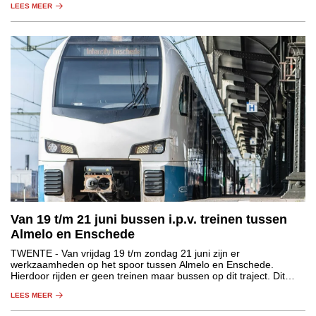
LEES MEER
Van 19 t/m 21 juni bussen i.p.v. treinen tussen
Almelo en Enschede
TWENTE
- Van vrijdag 19 t/m zondag 21 juni zijn er
werkzaamheden op het spoor tussen Almelo en Enschede.
Hierdoor rijden er geen treinen maar bussen op dit traject. Dit
geldt voor de treinen van NS, Blauwnet en Eurobahn. Reizigers
LEES MEER
moeten rekening houden met een langere reistijd.