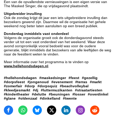
Een van de opvallendste vernieuwingen is een eigen versie van
The Masked Singer, die op vrijdagavond plaatsvindt.
Uitgebreider invulling
Ook de zondag krijgt dit jaar een iets uitgebreidere invulling dan
bezoekers gewend zijn. Daarmee wil de organisatie het gehele
weekend nog beter laten aansluiten op een breed publiek.
Donderdag inmiddels vast onderdeel
Volgens de organisatie groeit ook de donderdagavond steeds
verder uit tot een vast onderdeel van het weekend. Waar deze
avond oorspronkelijk vooral bedoeld was voor de oudere
generatie, blijkt inmiddels dat bezoekers van alle leeftijden de weg
naar de feesttent weten te vinden.
Meer informatie over het programma is te vinden op
www.hellehondsdagen.nl
.
#hellehondsdagen
#maskedsinger
#feest
#gezellig
#dorpsfeest
#jongenoud
#evenement
#terras
#markt
#zomerfair
#dorp
#dorpsquiz
#beachvolleybal
#kleedjesmarkt
#dj
#luttermuzikanten
#straatartiesten
#kindertheater
#delutte
#beuningen
#losser
#overdinkel
#glane
#oldenzaal
#dinkelland
#twente