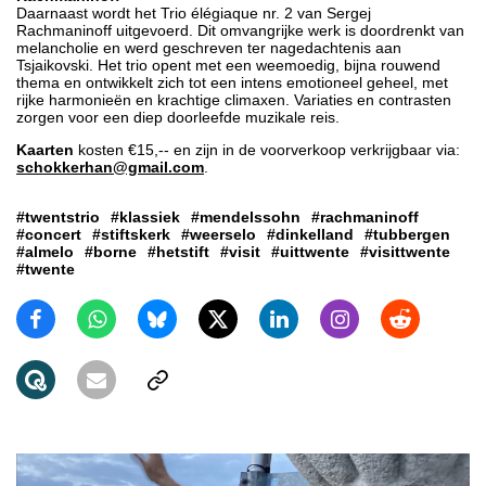
Daarnaast wordt het Trio élégiaque nr. 2 van Sergej
Rachmaninoff uitgevoerd. Dit omvangrijke werk is doordrenkt van
melancholie en werd geschreven ter nagedachtenis aan
Tsjaikovski. Het trio opent met een weemoedig, bijna rouwend
thema en ontwikkelt zich tot een intens emotioneel geheel, met
rijke harmonieën en krachtige climaxen. Variaties en contrasten
zorgen voor een diep doorleefde muzikale reis.
Kaarten
kosten €15,-- en zijn in de voorverkoop verkrijgbaar via:
schokkerhan@gmail.com
.
#twentstrio
#klassiek
#mendelssohn
#rachmaninoff
#concert
#stiftskerk
#weerselo
#dinkelland
#tubbergen
#almelo
#borne
#hetstift
#visit
#uittwente
#visittwente
#twente