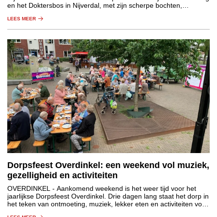
en het Doktersbos in Nijverdal, met zijn scherpe bochten,
technische passages en korte klimmetjes, mag daarin niet
LEES MEER
ontbreken.
Dorpsfeest Overdinkel: een weekend vol muziek,
gezelligheid en activiteiten
OVERDINKEL
- Aankomend weekend is het weer tijd voor het
jaarlijkse Dorpsfeest Overdinkel. Drie dagen lang staat het dorp in
het teken van ontmoeting, muziek, lekker eten en activiteiten voor
jong en oud.