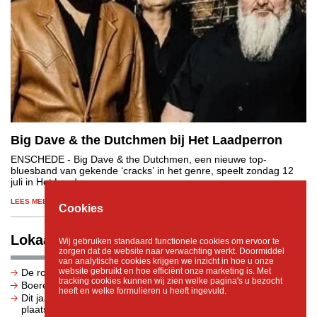
Big Dave & the Dutchmen bij Het Laadperron
ENSCHEDE
- Big Dave & the Dutchmen, een nieuwe top-
bluesband van gekende ‘cracks’ in het genre, speelt zondag 12
juli in Het Laadperron.
LEES MEER
Cookies
Lokaal nieuws
Wij gebruiken standaard functionele cookies om ervoor te
zorgen dat de website naar verwachting werkt. Doormiddel
van analytische cookies krijgen we inzicht in hoe u onze
website gebruikt en hoe efficiënt onze marketing is. Met
De rogge is gemaaid
tracking cookies kunnen wij zien welke pagina's u bezocht
Boerenprotest: het water staat ons aan de lippen
heeft en welke formulieren u heeft ingevuld.
Dit jaar is het 85 jaar geleden dat de Twentse Razzia
plaatsvond