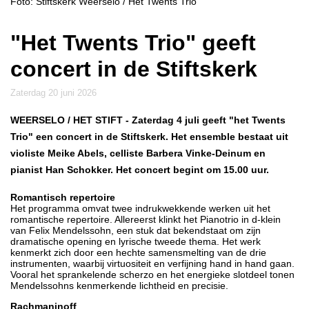
Foto: Stiftskerk Weerselo / Het Twents Trio
"Het Twents Trio" geeft
concert in de Stiftskerk
zaterdag 20 juni 2026
WEERSELO / HET STIFT
- Zaterdag 4 juli geeft "het Twents
Trio" een concert in de Stiftskerk. Het ensemble bestaat uit
violiste Meike Abels, celliste Barbera Vinke-Deinum en
pianist Han Schokker. Het concert begint om 15.00 uur.
Romantisch repertoire
Het programma omvat twee indrukwekkende werken uit het
romantische repertoire. Allereerst klinkt het Pianotrio in d-klein
van Felix Mendelssohn, een stuk dat bekendstaat om zijn
dramatische opening en lyrische tweede thema. Het werk
kenmerkt zich door een hechte samensmelting van de drie
instrumenten, waarbij virtuositeit en verfijning hand in hand gaan.
Vooral het sprankelende scherzo en het energieke slotdeel tonen
Mendelssohns kenmerkende lichtheid en precisie.
Rachmaninoff