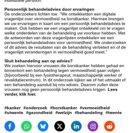
individuele persoon.
Persoonlijk behandeladvies door ervaringen
De onderzoekers lichten toe: “We ontwikkelden een digitale
vragenlijst over vermoeidheid na borstkanker. Hiermee brengen
we uw ervaringen in kaart om een persoonlijk behandeladvies te
maken. Ook hebben we een vragenlijst ontwikkeld om te vragen
welke onderdelen van de behandeling uw voorkeur hebben. Met
de antwoorden van deze vragenlijsten ontwikkelen we een
persoonlijk behandeladvies voor vermoeidheid. We onderzoeken
of dit advies de resultaten van de behandeling verbetert en of de
vragenlijst veranderingen in vermoeidheid goed meet.”
Sluit behandeling aan op advies?
We zoeken hiervoor vrouwen die borstkanker hebben gehad en
binnenkort een behandeling tegen vermoeidheid gaan volgen
(bijvoorbeeld bij een fysiotherapeut, maatschappelijk werker of
revalidatiecentrum). In dit onderzoek kijken we of het uitmaakt of
een behandeling aansluit bij ons advies. Daarom zullen deze
vrouwen nog geen persoonlijk behandeladvies krijgen.
Lees
verder, klik hier.
#kanker
#onderzoek
#borstkanker
#vermoeidheid
#utwente
#gezondheid
#welzijn
#behandeling
#twente