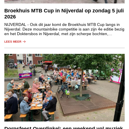
Broekhuis MTB Cup in Nijverdal op zondag 5 juli
2026
NIJVERDAL
- Ook dit jaar komt de Broekhuis MTB Cup langs in
Nijverdal. Deze mountainbike competitie is aan zijn 4e editie bezig
en het Doktersbos in Nijverdal, met zijn scherpe bochten,
technische passages en korte klimmetjes, mag daarin niet
LEES MEER
ontbreken.
Dorpsfeest Overdinkel: een weekend vol muziek,