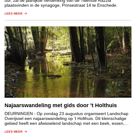
uur, zal de jaarlijkse herdenking van de Twentse Razzia
plaatsvinden in de synagoge, Prinsestraat 14 te Enschede.
LEES MEER
Najaarswandeling met gids door ’t Holthuis
DEURNINGEN
- Op zondag 23 augustus organiseert Landschap
Overijssel een najaarswandeling op ’t Holthuis. Dit kleinschalige
gebied heeft een afwisselend landschap met een beek, essen,
graslanden, houtwallen en bos.
LEES MEER