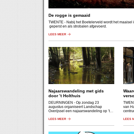
De rogge is gemaaid
TWENTE
- Nabij het Boetelerveld wordt het maaisel 
geperst en als strobalen afgevoerd.
LEES MEER
Najaarswandeling met gids
Waar
door ’t Holthuis
versc
DEURNINGEN
- Op zondag 23
TWEN
augustus organiseert Landschap
van H
Overijssel een najaarswandeling op ’t
centru
Holthuis. Dit kleinschalige gebied heeft
stad e
een afwisselend landschap met een
LEES MEER
LEES 
beek, essen, graslanden, houtwallen en
bos.