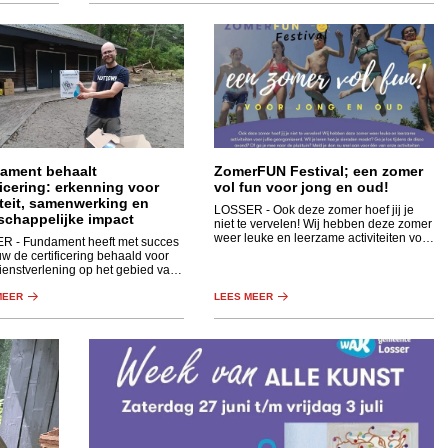
ament behaalt
ZomerFUN Festival; een zomer
ficering: erkenning voor
vol fun voor jong en oud!
teit, samenwerking en
LOSSER
- Ook deze zomer hoef jij je
schappelijke impact
niet te vervelen! Wij hebben deze zomer
weer leuke en leerzame activiteiten voor
ER
- Fundament heeft met succes
jullie georganiseerd.
w de certificering behaald voor
ienstverlening op het gebied van
theek en Taalpunt, muziek en dans
iaal werk.
MEER
LEES MEER