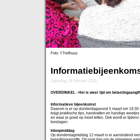
Foto: 't Trefhuus
Informatiebijeenkoms
zaterdag 28 februari 2026
OVERDINKEL
- Het is weer tijd om belastingaangi
Informatieve bijeenkomst
Daarom is er op donderdagavond 5 maart om 19:30 uu
krijgt praktische tips, handvatten en handige weetjes
en waar je goed op moet letten. Ook wordt er tijde
toeslagen.
Inloopmiddag
Op donderdagmiddag 12 maart is er aansluitend een 
belastingaangifte. Dit gaat dan om de simpelere aanv