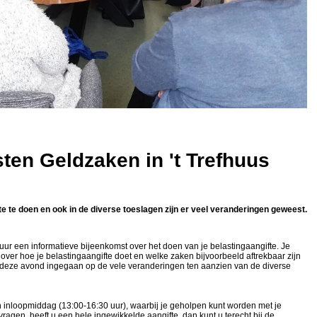
ten Geldzaken in 't Trefhuus
fte te doen en ook in de diverse toeslagen zijn er veel veranderingen geweest.
r een informatieve bijeenkomst over het doen van je belastingaangifte. Je
 over hoe je belastingaangifte doet en welke zaken bijvoorbeeld aftrekbaar zijn
ns deze avond ingegaan op de vele veranderingen ten aanzien van de diverse
inloopmiddag (13:00-16:30 uur), waarbij je geholpen kunt worden met je
ragen, heeft u een hele ingewikkelde aangifte, dan kunt u terecht bij de