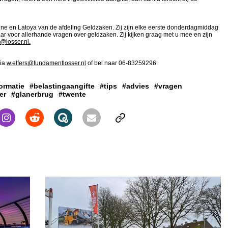
e en Latoya van de afdeling Geldzaken. Zij zijn elke eerste donderdagmiddag
r voor allerhande vragen over geldzaken. Zij kijken graag met u mee en zijn
@losser.nl.
via
w.elfers@fundamentlosser.nl
of bel naar 06-83259296.
ormatie
#belastingaangifte
#tips
#advies
#vragen
er
#glanerbrug
#twente