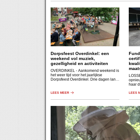
Dorpsfeest Overdinkel: een
Fund
weekend vol muziek,
certi
gezelligheid en activiteiten
kwali
maat
OVERDINKEL
- Aankomend weekend is
het weer tijd voor het jaarlijkse
LOSS
Dorpsfeest Overdinkel. Drie dagen lang
opnieu
staat het dorp in het teken van
haar d
ontmoeting, muziek, lekker eten en
biblio
activiteiten voor jong en oud.
LEES MEER
en soc
LEES 