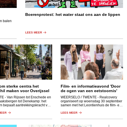
Boerenprotest: het water staat ons aan de lippen
in balen
LEES MEER
om sterke centra het
Film- en informatieavond 'Door
hil maken voor Overijssel
de ogen van een eetstoornis'
TE
- Van Rijssen tot Enschede en
WEERSELO / TWENTE
- Realcovery
aaksbergen tot Denekamp: het
organiseert op woensdag 30 september
m bepaalt aantrekkingskracht van
samen met het Leontienhuis de film- en
n dorp.
informatieavond voor naasten van
MEER
iemand met een eetstoornis.
LEES MEER