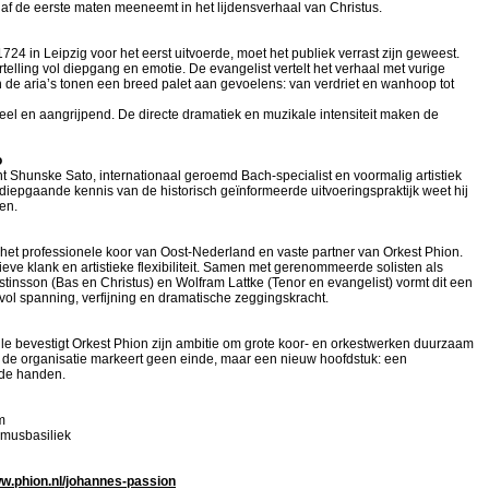
af de eerste maten meeneemt in het lijdensverhaal van Christus.
 in Leipzig voor het eerst uitvoerde, moet het publiek verrast zijn geweest.
elling vol diepgang en emotie. De evangelist vertelt het verhaal met vurige
n de aria’s tonen een breed palet aan gevoelens: van verdriet en wanhoop tot
el en aangrijpend. De directe dramatiek en muzikale intensiteit maken de
o
ent Shunske Sato, internationaal geroemd Bach-specialist en voormalig artistiek
diepgaande kennis van de historisch geïnformeerde uitvoeringspraktijk weet hij
en.
, het professionele koor van Oost-Nederland en vaste partner van Orkest Phion.
ve klank en artistieke flexibiliteit. Samen met gerenommeerde solisten als
stinsson (Bas en Christus) en Wolfram Lattke (Tenor en evangelist) vormt dit een
vol spanning, verfijning en dramatische zeggingskracht.
le bevestigt Orkest Phion zijn ambitie om grote koor- en orkestwerken duurzaam
an de organisatie markeert geen einde, maar een nieuw hoofdstuk: een
wde handen.
um
musbasiliek
w.phion.nl/johannes-passion