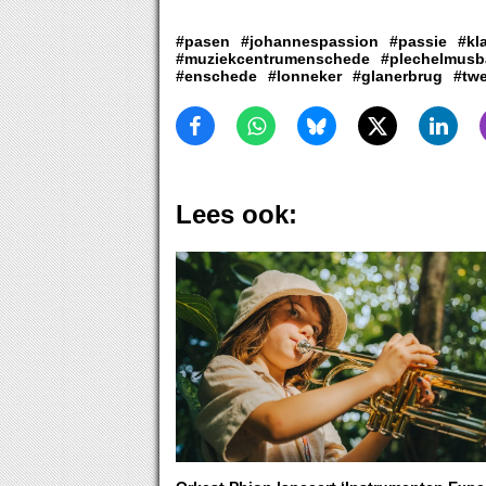
#pasen
#johannespassion
#passie
#kl
#muziekcentrumenschede
#plechelmusba
#enschede
#lonneker
#glanerbrug
#tw
Lees ook: