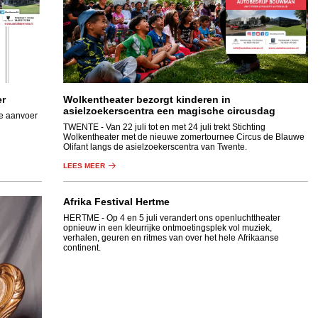
er
Wolkentheater bezorgt kinderen in
asielzoekerscentra een magische circusdag
e aanvoer
TWENTE
- Van 22 juli tot en met 24 juli trekt Stichting
Wolkentheater met de nieuwe zomertournee Circus de Blauwe
Olifant langs de asielzoekerscentra van Twente.
LEES MEER
Afrika Festival Hertme
HERTME
- Op 4 en 5 juli verandert ons openluchttheater
opnieuw in een kleurrijke ontmoetingsplek vol muziek,
verhalen, geuren en ritmes van over het hele Afrikaanse
continent.