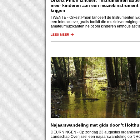
Orkest Phion lanceert ‘Instrumenten Expe
meer kinderen aan een muziekinstrument 
krijgen
TWENTE
- Orkest Phion lanceert de Instrumenten Ex
een Interactieve, gratis toolkit die muziekvereniging
amateurmuzikanten helpt om kinderen enthousiast t
LEES MEER
Najaarswandeling met gids door ’t Holthu
DEURNINGEN
- Op zondag 23 augustus organiseer
Landschap Overijssel een najaarswandeling op ’t Hol