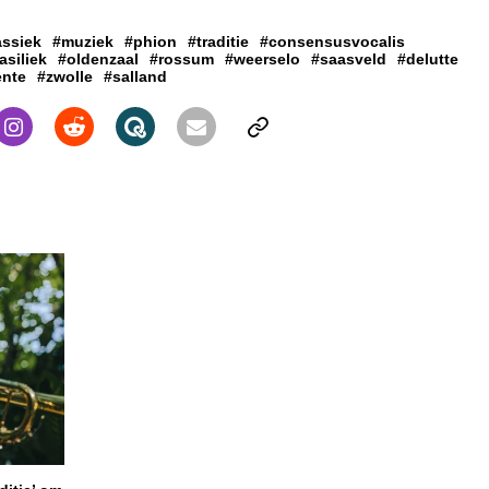
assiek
#muziek
#phion
#traditie
#consensusvocalis
siliek
#oldenzaal
#rossum
#weerselo
#saasveld
#delutte
ente
#zwolle
#salland