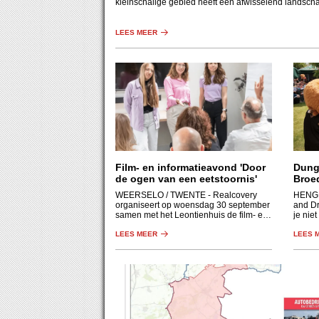
kleinschalige gebied heeft een afwisselend landsch
beek, essen, graslanden, houtwallen en bos.
LEES MEER
Film- en informatieavond 'Door
Dung
de ogen van een eetstoornis'
Broe
WEERSELO / TWENTE
- Realcovery
HENG
organiseert op woensdag 30 september
and Dr
samen met het Leontienhuis de film- en
je nie
informatieavond voor naasten van
Hengel
iemand met een eetstoornis.
LEES MEER
is er 
LEES 