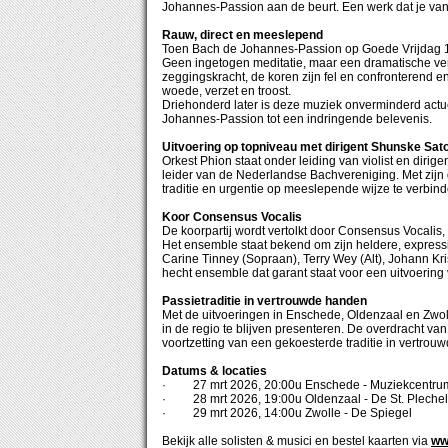
Johannes-Passion aan de beurt. Een werk dat je van
Rauw, direct en meeslepend
Toen Bach de Johannes-Passion op Goede Vrijdag 1724
Geen ingetogen meditatie, maar een dramatische vert
zeggingskracht, de koren zijn fel en confronterend e
woede, verzet en troost.
Driehonderd later is deze muziek onverminderd actue
Johannes-Passion tot een indringende belevenis.
Uitvoering op topniveau met dirigent Shunske Sat
Orkest Phion staat onder leiding van violist en dirig
leider van de Nederlandse Bachvereniging. Met zijn 
traditie en urgentie op meeslepende wijze te verbind
Koor Consensus Vocalis
De koorpartij wordt vertolkt door Consensus Vocalis
Het ensemble staat bekend om zijn heldere, expressie
Carine Tinney (Sopraan), Terry Wey (Alt), Johann Kri
hecht ensemble dat garant staat voor een uitvoering 
Passietraditie in vertrouwde handen
Met de uitvoeringen in Enschede, Oldenzaal en Zwol
in de regio te blijven presenteren. De overdracht v
voortzetting van een gekoesterde traditie in vertrou
Datums & locaties
· 27 mrt 2026, 20:00u Enschede - Muziekcentr
· 28 mrt 2026, 19:00u Oldenzaal - De St. Plechel
· 29 mrt 2026, 14:00u Zwolle - De Spiegel
Bekijk alle solisten & musici en bestel kaarten via
ww