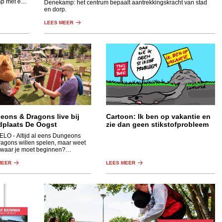
ap met een
Denekamp: het centrum bepaalt aantrekkingskracht van stad
en dorp.
LEES MEER
eons & Dragons live bij
Cartoon: Ik ben op vakantie en
dplaats De Oogst
zie dan geen stikstofprobleem
ELO
- Altijd al eens Dungeons
agons willen spelen, maar weet
t waar je moet beginnen?
ore is er voor jou. 13 september
een nieuwe editie op Oogst.
MEER
LEES MEER