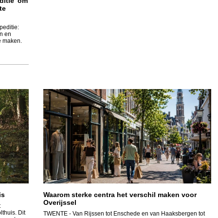
ditie’ om
te
peditie:
en en
e maken.
is
Waarom sterke centra het verschil maken voor
Overijssel
t
thuis. Dit
TWENTE
- Van Rijssen tot Enschede en van Haaksbergen tot