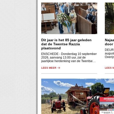
Dit jaar is het 85 jaar geleden
Naja
dat de Twentse Razzia
door 
plaatsvond
DEUR
august
ENSCHEDE
- Donderdag 10 september
Overij
2026, aanvang 13.00 uur, zal de
Holthu
jaarlijkse herdenking van de Twentse
een af
Razzia plaatsvinden in de synagoge,
beek, 
Prinsestraat 14 te Enschede.
LEES MEER
LEES 
bos.