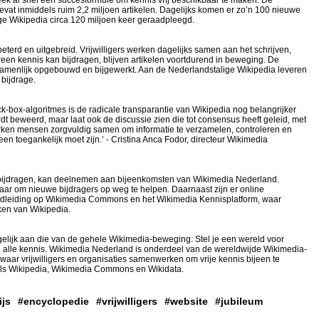
eek al snel een succesformule om kennis vrij beschikbaar te maken. De
evat inmiddels ruim 2,2 miljoen artikelen. Dagelijks komen er zo’n 100 nieuwe
ige Wikipedia circa 120 miljoen keer geraadpleegd.
eterd en uitgebreid. Vrijwilligers werken dagelijks samen aan het schrijven,
reen kennis kan bijdragen, blijven artikelen voortdurend in beweging. De
menlijk opgebouwd en bijgewerkt. Aan de Nederlandstalige Wikipedia leveren
 bijdrage.
lack-box-algoritmes is de radicale transparantie van Wikipedia nog belangrijker
dt beweerd, maar laat ook de discussie zien die tot consensus heeft geleid, met
rken mensen zorgvuldig samen om informatie te verzamelen, controleren en
een toegankelijk moet zijn.’ - Cristina Anca Fodor, directeur Wikimedia
n bijdragen, kan deelnemen aan bijeenkomsten van Wikimedia Nederland.
 klaar om nieuwe bijdragers op weg te helpen. Daarnaast zijn er online
ndleiding op Wikimedia Commons en het Wikimedia Kennisplatform, waar
ken van Wikipedia.
gelijk aan die van de gehele Wikimedia-beweging: Stel je een wereld voor
van alle kennis. Wikimedia Nederland is onderdeel van de wereldwijde Wikimedia-
aar vrijwilligers en organisaties samenwerken om vrije kennis bijeen te
 als Wikipedia, Wikimedia Commons en Wikidata.
ijs
#encyclopedie
#vrijwilligers
#website
#jubileum