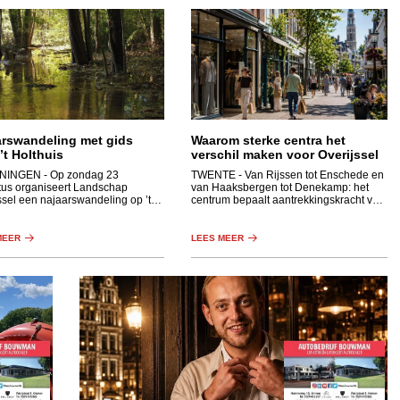
arswandeling met gids
Waarom sterke centra het
’t Holthuis
verschil maken voor Overijssel
NINGEN
- Op zondag 23
TWENTE
- Van Rijssen tot Enschede en
us organiseert Landschap
van Haaksbergen tot Denekamp: het
ssel een najaarswandeling op ’t
centrum bepaalt aantrekkingskracht van
is. Dit kleinschalige gebied heeft
stad en dorp.
wisselend landschap met een
essen, graslanden, houtwallen en
MEER
LEES MEER