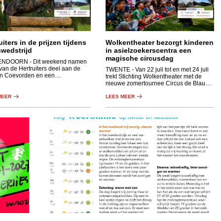
uiters in de prijzen tijdens
Wolkentheater bezorgt kinderen
swedstrijd
in asielzoekerscentra een
magische circusdag
ENDOORN
- Dit weekend namen
van de Hertruiters deel aan de
TWENTE
- Van 22 juli tot en met 24 juli
in Coevorden en een
trekt Stichting Wolkentheater met de
urwedstrijd in Haaksbergen.
nieuwe zomertournee Circus de Blauwe
Olifant langs de asielzoekerscentra van
MEER
Twente.
LEES MEER