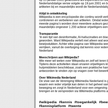
op 15 januari 2001 gelanceerd als experiment en bl
Nederlandstalige versie volgde op 19 juni 2001 en b
artikelen bij en maandelijks wordt de Nederlandstal
Altijd in ontwikkeling
Wikipedia is een encyclopedie die continu wordt verb
controleren en verbeteren van artikelen. Omdat iede
meeste pagina’s worden door meerdere auteurs geza
maandelijks ongeveer 1.200 actieve vrijwilligers een
Transparantie
‘In een tijd van desinformatie, AI-hallucinaties en b
geworden. Want Wikipedia vertelt niet alleen wat wor
bewijsstukken. Achter elke pagina van Wikipedia we
verrijken, vanuit de overtuiging dat kennis voor ieder
Nederland
Meeschrijven aan Wikipedia?
Wie meer wil weten over Wikipedia en zelf wil lere
Tijdens deze activiteiten staan ervaren vrijwilligers
hulpmiddelen beschikbaar, zoals een praktische ha
antwoorden te vinden zijn op vragen over het bewer
Over Wikimedia Nederland
De visie van de Vereniging Wikimedia Nederland is 
waarin een ieder vrijelijk kan delen in het geheel 
beweging en zorgt in Nederland voor een omgeving w
brengen en te verspreiden via Wikimedia platforms
#wikipedia
#kennis
#toegankelijk
#bew
#kennisplatform
#twente