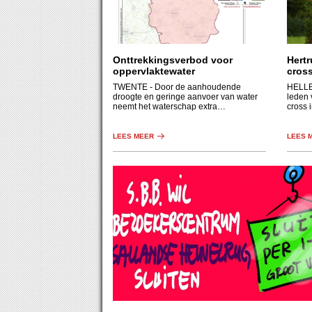
Onttrekkingsverbod voor
Hertr
oppervlaktewater
cros
TWENTE
- Door de aanhoudende
HELL
droogte en geringe aanvoer van water
leden 
neemt het waterschap extra
cross 
maatregelen.
dressu
LEES MEER
LEES 