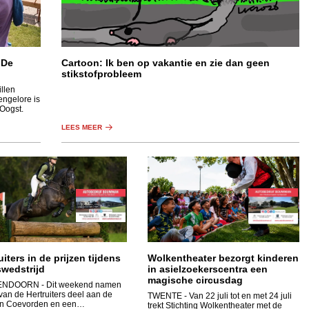
 De
Cartoon: Ik ben op vakantie en zie dan geen
stikstofprobleem
llen
engelore is
 Oogst.
LEES MEER
uiters in de prijzen tijdens
Wolkentheater bezorgt kinderen
swedstrijd
in asielzoekerscentra een
magische circusdag
ENDOORN
- Dit weekend namen
van de Hertruiters deel aan de
TWENTE
- Van 22 juli tot en met 24 juli
in Coevorden en een
trekt Stichting Wolkentheater met de