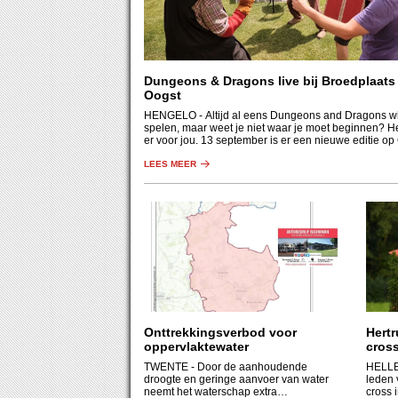
Dungeons & Dragons live bij Broedplaats
Oogst
HENGELO
- Altijd al eens Dungeons and Dragons wi
spelen, maar weet je niet waar je moet beginnen? H
er voor jou. 13 september is er een nieuwe editie op
LEES MEER
Onttrekkingsverbod voor
Hertr
oppervlaktewater
cros
TWENTE
- Door de aanhoudende
HELL
droogte en geringe aanvoer van water
leden 
neemt het waterschap extra
cross 