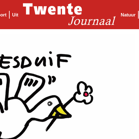
ort
Uit
Natuur