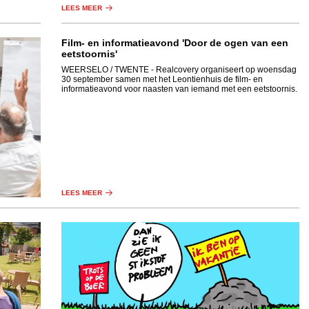
LEES MEER
Film- en informatieavond 'Door de ogen van een
eetstoornis'
WEERSELO / TWENTE
- Realcovery organiseert op woensdag
30 september samen met het Leontienhuis de film- en
informatieavond voor naasten van iemand met een eetstoornis.
LEES MEER