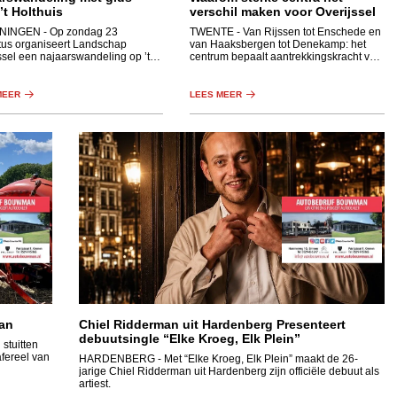
’t Holthuis
verschil maken voor Overijssel
NINGEN
- Op zondag 23
TWENTE
- Van Rijssen tot Enschede en
us organiseert Landschap
van Haaksbergen tot Denekamp: het
ssel een najaarswandeling op ’t
centrum bepaalt aantrekkingskracht van
is. Dit kleinschalige gebied heeft
stad en dorp.
wisselend landschap met een
essen, graslanden, houtwallen en
MEER
LEES MEER
an
Chiel Ridderman uit Hardenberg Presenteert
debuutsingle “Elke Kroeg, Elk Plein”
stuitten
afereel van
HARDENBERG
- Met “Elke Kroeg, Elk Plein” maakt de 26-
jarige Chiel Ridderman uit Hardenberg zijn officiële debuut als
artiest.