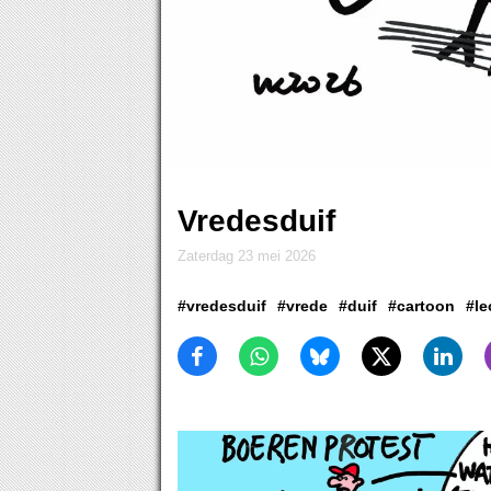
Vredesduif
zaterdag 23 mei 2026
#vredesduif
#vrede
#duif
#cartoon
#l