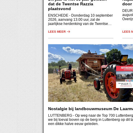
dat de Twentse Razzia
door 
plaatsvond
DEUR
august
ENSCHEDE
- Donderdag 10 september
Overij
2026, aanvang 13.00 uur, zal de
Holthu
jaarlijkse herdenking van de Twentse
een af
Razzia plaatsvinden in de synagoge,
beek, 
Prinsestraat 14 te Enschede.
LEES MEER
LEES 
bos.
Nostalgie bij landbouwmuseum De Laarm
LUTTENBERG
- Op weg naar de Top 700 Luttenberg 
we bij toeval boven op de berg in Luttenberg op dit t
een dikke halve eeuw geleden.