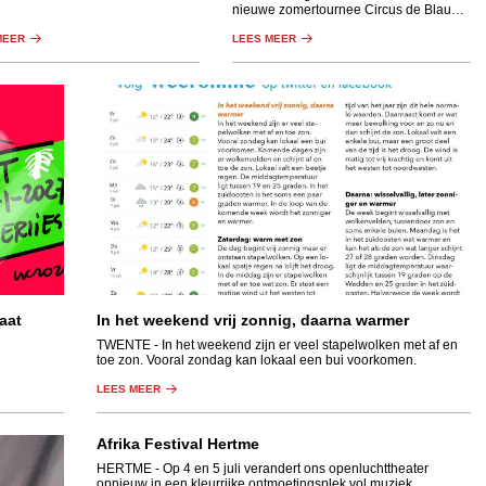
urwedstrijd in Haaksbergen.
nieuwe zomertournee Circus de Blauwe
Olifant langs de asielzoekerscentra van
MEER
Twente.
LEES MEER
aat
In het weekend vrij zonnig, daarna warmer
TWENTE
- In het weekend zijn er veel stapelwolken met af en
toe zon. Vooral zondag kan lokaal een bui voorkomen.
LEES MEER
Afrika Festival Hertme
HERTME
- Op 4 en 5 juli verandert ons openluchttheater
opnieuw in een kleurrijke ontmoetingsplek vol muziek,