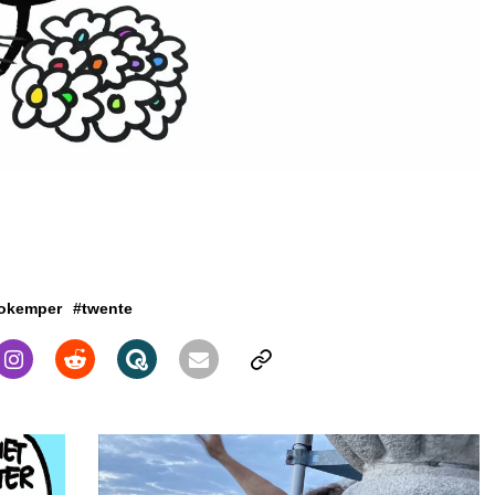
eokemper
#twente