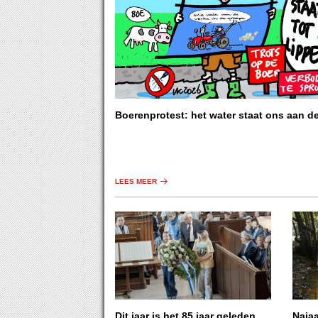
Boerenprotest: het water staat ons aan d
LEES MEER
Dit jaar is het 85 jaar geleden
Naja