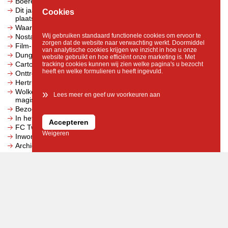
Boerenprotest: het water staat ons aan de lippen
Dit jaar is het 85 jaar geleden dat de Twentse Razzia
Cookies
plaatsvond
Waarom sterke centra het verschil maken voor Overijssel
Wij gebruiken standaard functionele cookies om ervoor te
Nostalgie bij landbouwmuseum De Laarman
zorgen dat de website naar verwachting werkt. Doormiddel
Film- en informatieavond 'Door de ogen van een eetstoornis'
van analytische cookies krijgen we inzicht in hoe u onze
Dungeons & Dragons live bij Broedplaats De Oogst
website gebruikt en hoe efficiënt onze marketing is. Met
Cartoon: Ik ben op vakantie en zie dan geen stikstofprobleem
tracking cookies kunnen wij zien welke pagina's u bezocht
heeft en welke formulieren u heeft ingevuld.
Onttrekkingsverbod voor oppervlaktewater
Hertruiters in de prijzen tijdens crosswedstrijd
Wolkentheater bezorgt kinderen in asielzoekerscentra een
»
Lees meer en geef uw voorkeuren aan
magische circusdag
Bezoekerscentrum Sallandse Heuvelrug gaat sluiten
In het weekend vrij zonnig, daarna warmer
Accepteren
FC Twente Open Dag
Weigeren
Inwoners geven advies over toekomst van hun dorp
Archief
Archief 1993-2025
Issuu archief 1993-2025
Uitagenda
Wereldmuziek tussen Hemmel & Eerde op het StadsCarillon
van Enschede