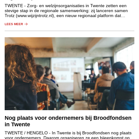
TWENTE
- Zorg- en welzijnsorganisaties in Twente zetten een
stevige stap in de regionale samenwerking: zij lanceren samen
Trotz (www.wijzijntrotz.nl), een nieuw regionaal platform dat
zorgprofessionals helpt om te leren, ontwikkelen en hun loopbaan
LEES MEER
in de regio vorm te geven.
Nog plaats voor ondernemers bij Broodfondsen
in Twente
TWENTE / HENGELO
- In Twente is bij Broodfondsen nog plaats
voor ondernemers. Daarom organiseren ze een bijeenkomst op