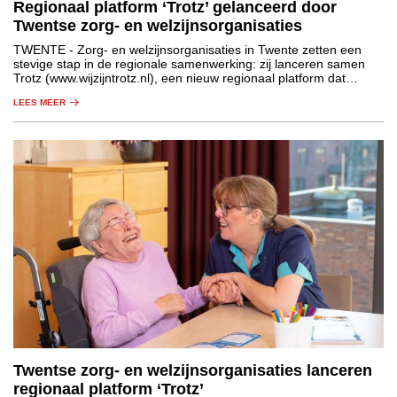
Regionaal platform ‘Trotz’ gelanceerd door
Twentse zorg- en welzijnsorganisaties
TWENTE
- Zorg- en welzijnsorganisaties in Twente zetten een
stevige stap in de regionale samenwerking: zij lanceren samen
Trotz (www.wijzijntrotz.nl), een nieuw regionaal platform dat
zorgprofessionals helpt om te leren, ontwikkelen en hun loopbaan
LEES MEER
in de regio vorm te geven.
Twentse zorg- en welzijnsorganisaties lanceren
regionaal platform ‘Trotz’