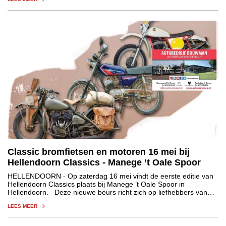
Vakantiehuisplatform Holidu heeft het online zoekgedrag van
Nederlanders onderzocht om te ontdekken waar Koningsdag het
populairst is. Benieuwd welke steden de lijst aanvoeren en wat je
er kunt beleven? En waar zullen bezoekers het meeste (en het
minste) betalen voor een overnachting met Koningsdag? Lees
dan snel verder.
Classic bromfietsen en motoren 16 mei bij
Hellendoorn Classics - Manege ’t Oale Spoor
HELLENDOORN
- Op zaterdag 16 mei vindt de eerste editie van
Hellendoorn Classics plaats bij Manege ’t Oale Spoor in
Hellendoorn. Deze nieuwe beurs richt zich op liefhebbers van
classic bromfietsen en motoren.
LEES MEER