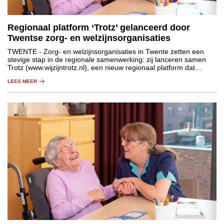
Regionaal platform ‘Trotz’ gelanceerd door
Twentse zorg- en welzijnsorganisaties
TWENTE
- Zorg- en welzijnsorganisaties in Twente zetten een
stevige stap in de regionale samenwerking: zij lanceren samen
Trotz (www.wijzijntrotz.nl), een nieuw regionaal platform dat
zorgprofessionals helpt om te leren, ontwikkelen en hun loopbaan
LEES MEER
in de regio vorm te geven.