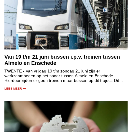
Van 19 t/m 21 juni bussen i.p.v. treinen tussen
Almelo en Enschede
TWENTE
- Van vrijdag 19 t/m zondag 21 juni zijn er
werkzaamheden op het spoor tussen Almelo en Enschede.
Hierdoor rijden er geen treinen maar bussen op dit traject. Dit
geldt voor de treinen van NS, Blauwnet en Eurobahn. Reizigers
LEES MEER
moeten rekening houden met een langere reistijd.