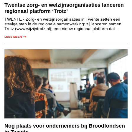
Twentse zorg- en welzijnsorganisaties lanceren
regionaal platform ‘Trotz’
TWENTE
- Zorg- en welzijnsorganisaties in Twente zetten een
stevige stap in de regionale samenwerking: zij lanceren samen
Trotz (www.wijzijntrotz.nl), een nieuw regionaal platform dat
zorgprofessionals helpt om te leren, ontwikkelen en hun loopbaan
LEES MEER
in de regio vorm te geven.
Nog plaats voor ondernemers bij Broodfondsen