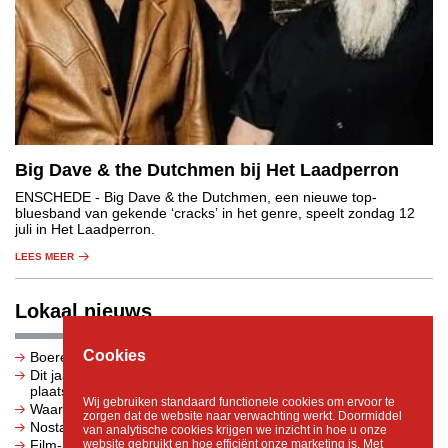
Big Dave & the Dutchmen bij Het Laadperron
ENSCHEDE
- Big Dave & the Dutchmen, een nieuwe top-
bluesband van gekende ‘cracks’ in het genre, speelt zondag 12
juli in Het Laadperron.
LEES MEER
Lokaal nieuws
Cookies
Boerenprotest: het water staat ons aan de lippen
Dit jaar is het 85 jaar geleden dat de Twentse Razzia
plaatsvond
Wij gebruiken standaard functionele cookies om ervoor te
Waarom sterke centra het verschil maken voor Overijssel
zorgen dat de website naar verwachting werkt. Doormiddel
Nostalgie bij landbouwmuseum De Laarman
van analytische cookies krijgen we inzicht in hoe u onze
website gebruikt en hoe efficiënt onze marketing is. Met
Film- en informatieavond 'Door de ogen van een eetstoornis'