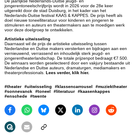
De jaarlijkse Nederlands-Duitse jeugd- en
jongerentoneelschrijfprijs wordt in 2026 voor de 28e keer
uitgereikt door de stad Duisburg, in het kader van het
Nederlands-Duitse festival KAAS & KAPPES. De prijs heeft als
doel nieuwe toneelliteratuur voor kinderen en jongeren te
stimuleren en auteurs en theatermakers aan te moedigen werk
voor deze doelgroep te ontwikkelen.
Artistieke uitwisseling
Daarnaast wil de prijs de artistieke uitwisseling tussen
Nederlandse en Duitse makers versterken en bijdragen aan een
vernieuwend, verrassend en inhoudelijk sterk jeugd- en
jongerentheaterlandschap. De totale prijzenpot bedraagt €7.500.
De winnaars worden geselecteerd door een vakjury bestaande uit
Nederlandse en Duitse auteurs, dramaturgen, mediamakers en
theaterprofessionals.
Lees verder, klik hier.
#theater
#uitwisseling
#klassencarrousel
#muziektheater
#sonnevanck
#toneel
#literatuur
#kaasenkappes
#enschede
#twente