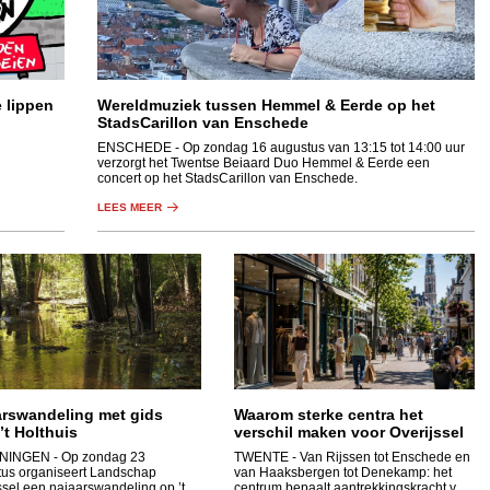
e lippen
Wereldmuziek tussen Hemmel & Eerde op het
StadsCarillon van Enschede
ENSCHEDE
- Op zondag 16 augustus van 13:15 tot 14:00 uur
verzorgt het Twentse Beiaard Duo Hemmel & Eerde een
concert op het StadsCarillon van Enschede.
LEES MEER
arswandeling met gids
Waarom sterke centra het
’t Holthuis
verschil maken voor Overijssel
NINGEN
- Op zondag 23
TWENTE
- Van Rijssen tot Enschede en
us organiseert Landschap
van Haaksbergen tot Denekamp: het
ssel een najaarswandeling op ’t
centrum bepaalt aantrekkingskracht van