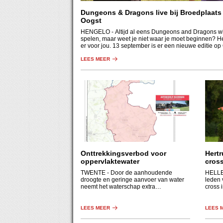
Dungeons & Dragons live bij Broedplaats
Oogst
HENGELO
- Altijd al eens Dungeons and Dragons wi
spelen, maar weet je niet waar je moet beginnen? H
er voor jou. 13 september is er een nieuwe editie op
LEES MEER
Onttrekkingsverbod voor
Hertr
oppervlaktewater
cros
TWENTE
- Door de aanhoudende
HELL
droogte en geringe aanvoer van water
leden 
neemt het waterschap extra
cross 
maatregelen.
dressu
LEES MEER
LEES 