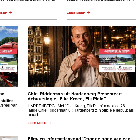
is. Dit kleinschalige gebied heeft
stad en dorp.
wisselend landschap met een
essen, graslanden, houtwallen en
MEER
LEES MEER
an
Chiel Ridderman uit Hardenberg Presenteert
debuutsingle “Elke Kroeg, Elk Plein”
stuitten
afereel van
HARDENBERG
- Met “Elke Kroeg, Elk Plein” maakt de 26-
jarige Chiel Ridderman uit Hardenberg zijn officiële debuut als
artiest.
LEES MEER
Film- en informatieavond 'Door de ogen van een