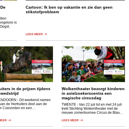
 De
Cartoon: Ik ben op vakantie en zie dan geen
stikstofprobleem
llen
engelore is
 Oogst.
LEES MEER
uiters in de prijzen tijdens
Wolkentheater bezorgt kinderen
swedstrijd
in asielzoekerscentra een
magische circusdag
ENDOORN
- Dit weekend namen
van de Hertruiters deel aan de
TWENTE
- Van 22 juli tot en met 24 juli
in Coevorden en een
trekt Stichting Wolkentheater met de
urwedstrijd in Haaksbergen.
nieuwe zomertournee Circus de Blauwe
Olifant langs de asielzoekerscentra van
MEER
Twente.
LEES MEER