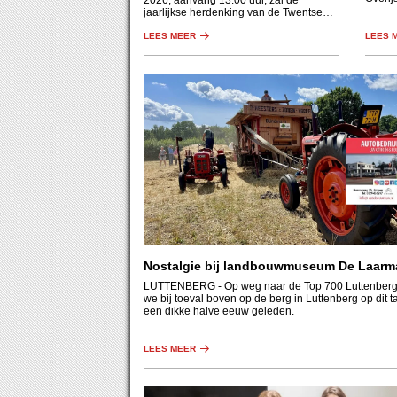
2026, aanvang 13.00 uur, zal de
Holthu
jaarlijkse herdenking van de Twentse
een af
Razzia plaatsvinden in de synagoge,
beek, 
Prinsestraat 14 te Enschede.
LEES MEER
LEES 
bos.
Nostalgie bij landbouwmuseum De Laarm
LUTTENBERG
- Op weg naar de Top 700 Luttenberg 
we bij toeval boven op de berg in Luttenberg op dit t
een dikke halve eeuw geleden.
LEES MEER